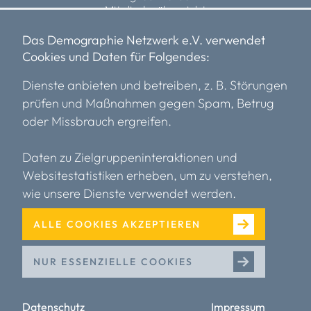
Mitgliederübersicht
Fördermitglieder
Das Demographie Netzwerk e.V. verwendet
Cookies und Daten für Folgendes:
Über uns
Vorstand
Dienste anbieten und betreiben, z. B. Störungen
Team
prüfen und Maßnahmen gegen Spam, Betrug
Transparenz
oder Missbrauch ergreifen.
Einblicke
Kooperationspartner*innen
Karriere
Daten zu Zielgruppeninteraktionen und
Mitglieder
Websitestatistiken erheben, um zu verstehen,
wie unsere Dienste verwendet werden.
Mediathek
Presse
ALLE COOKIES AKZEPTIEREN
Podcasts
Gute Praxis
Videos
NUR ESSENZIELLE COOKIES
Artikel
Datenschutz
Impressum