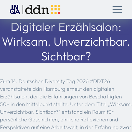
Digitaler Erzählsalon:
Wirksam. Unverzichtbar.
Sichtbar?
Zum 14. Deutschen Diversity Tag 2026 #DDT26
veranstaltete ddn Hamburg erneut den digitalen
Erzählsalon, der die Erfahrungen von Beschäftigten
50+ in den Mittelpunkt stellte. Unter dem Titel „Wirksam.
Unverzichtbar. Sichtbar?“ entstand ein Raum für
persönliche Geschichten, ehrliche Reflexionen und
Perspektiven auf eine Arbeitswelt, in der Erfahrung zwar