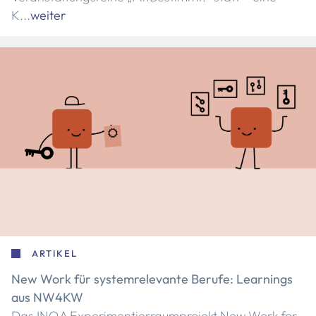
K...
weiter
ARTIKEL
New Work für systemrelevante Berufe: Learnings
aus NW4KW
Das INQA Experimentierraumprojekt New Work for