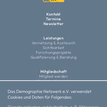
Kontakt
Termine
Newsletter
Leistungen
Vernetzung & Austausch
Sichtbarkeit
Forschungsprojekte
Qualifizierung & Beratung
Mitgliedschaft
Mitglied werden
Mitgliederübersicht
Fördermitglieder
Das Demographie Netzwerk e.V. verwendet
Cookies und Daten für Folgendes:
Über uns
Vorstand
Dienste anbieten und betreiben, z. B. Störungen