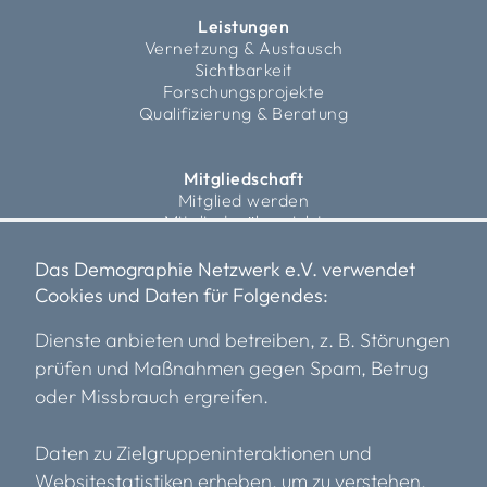
Leistungen
Vernetzung & Austausch
Sichtbarkeit
Forschungsprojekte
Qualifizierung & Beratung
Mitgliedschaft
Mitglied werden
Mitgliederübersicht
Fördermitglieder
Das Demographie Netzwerk e.V. verwendet
Cookies und Daten für Folgendes:
Über uns
Vorstand
Dienste anbieten und betreiben, z. B. Störungen
Team
prüfen und Maßnahmen gegen Spam, Betrug
Transparenz
oder Missbrauch ergreifen.
Einblicke
Kooperationspartner*innen
Karriere
Daten zu Zielgruppeninteraktionen und
Mitglieder
Websitestatistiken erheben, um zu verstehen,