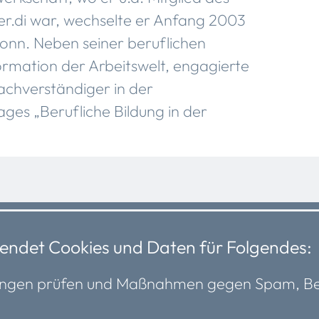
er.di war, wechselte er Anfang 2003
onn. Neben seiner beruflichen
mation der Arbeitswelt, engagierte
Sachverständiger in der
es „Berufliche Bildung in der
ndet Cookies und Daten für Folgendes:
törungen prüfen und Maßnahmen gegen Spam, B
Mitgliedschaft
Über uns
Mitglied werden
Vorstand
Mitgliederübersicht
Team