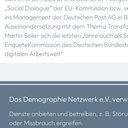
„Social Dialogue“ der EU-Kommission bzw. v
ins Management der Deutschen Post AG in B
Auseinandersetzung mit dem Thema Transfor
Martin Seiler sich die letzten Jahre auch als 
EnqueteKommission des Deutschen Bundestag
digitalen Arbeitswelt“
Das Demographie Netzwerk e.V. (ddn)
Das Demographie Netzwerk e.V. verwe
Dienste anbieten und betreiben, z. B. S
Kontakt
Leistungen
Termine
Vernetzung & Austausch
oder Missbrauch ergreifen.
Newsletter
Sichtbarkeit